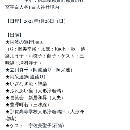
宮字白人谷1 白人神社境内
【日程】2024年5月26日（日）
【出演】
★阿波の遊行band
（G
：渥美幸裕・太鼓：Kaoly・歌：越
路よう子・お囃子：蘭子・ゲスト：三
味線：澤村洋子
）
★立川真千（阿波踊り・阿呆連）
★阿呆連(阿波踊り)
★いざなぎ流・神楽
★ふれあい座（人形浄瑠璃）
★喜笑会　新居和昇（太夫）
★豊澤町若（三味線）
★那賀高等学校人形浄瑠璃部
（人形浄
瑠璃）
★ゲスト：宇佐美聖子(石笛)