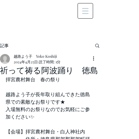
記事
越路よう子 Yoko Koshiji
2024年4月25日
読了時間: 1分
祈って祷る阿波踊り 徳島
拝宮農村舞台　春の祭り
越路よう子が長年取り組んできた徳島
県での素敵なお祭りです★
入場無料のお祭りなのでお気軽にご参
加ください✨
【会場】拝宮農村舞台・白人神社内
　　　　住所：徳島県那賀郡那賀町拝