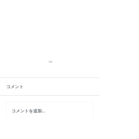
コメント
コメントを追加…
共鳴スル生き方presents
晴れたら空にジ
神代の夜会
根哲也 ＆ HARD
越路よう子