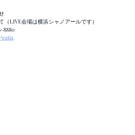
せ
て（LIVE会場は横浜シャノアールです）
-8880
Peatix