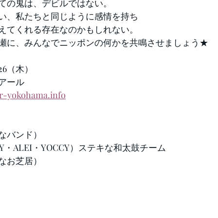
ての鬼は、デビルではない。
い、私たちと同じように感情を持ち
えてくれる存在なのかもしれない。
瀬に、みんなでニッポンの何かを共鳴させましょう★
26（木）
アール
ir-yokohama.info
なバンド）
LY・ALEI・YOCCY）ステキな和太鼓チーム
なお芝居）