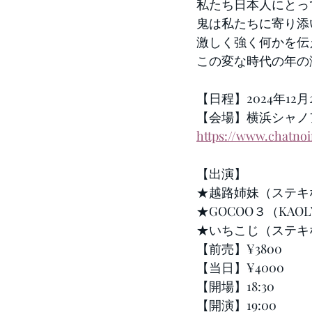
私たち日本人にとっ
鬼は私たちに寄り添
激しく強く何かを伝
この変な時代の年の
【日程】2024年12月
【会場】横浜シャノ
https://www.chatno
【出演】
★越路姉妹（ステキ
★GOCOO３（KAO
★いちこじ（ステキ
【前売】¥3800
【当日】¥4000
【開場】18:30
【開演】19:00