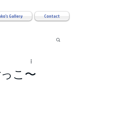
ko's Gallery
Contact
ごっこ〜