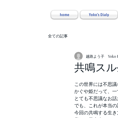
home
Yoko's Dialy
全ての記事
越路よう子 Yoko Ko
共鳴スル
この世界には不思議
かぐや姫だって、一
とても不思議なお話
でも、これが本当の
今回の共鳴する生き