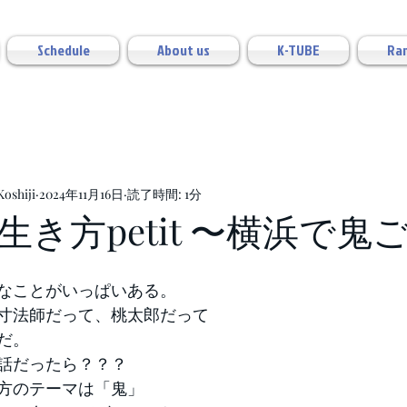
Schedule
About us
K-TUBE
Ran
shiji
2024年11月16日
読了時間: 1分
生き方petit 〜横浜で鬼
なことがいっぱいある。
寸法師だって、桃太郎だって
だ。
話だったら？？？
方のテーマは「鬼」