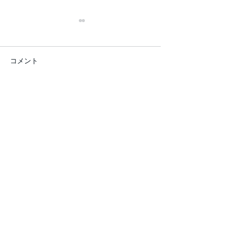
コメント
コメントを追加…
共鳴スル生き方presents
晴れたら空にジ
神代の夜会
根哲也 ＆ HARD
越路よう子