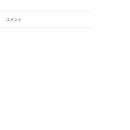
コメント
コメントを追加…
共鳴スル生き方presents
晴れたら空にジ
神代の夜会
根哲也 ＆ HARD
越路よう子