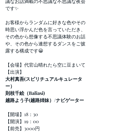
議なお話満載の不思議な不思議な夜会
です✨
お客様からランダムに好きな色やその
時思い浮かんだ色を言っていただき、
その色から想像する不思議体験のお話
や、その色から連想するダンスをご披
露する構成です😀
【会場】代官山晴れたら空に豆まいて
【出演】
大村真吾(スピリチュアルキュレータ
ー）
則枝千絵（Baliasi)
越路よう子(越路姉妹）/ナビゲーター
【開場】18：30
【開演】19：00
【前売】3000円