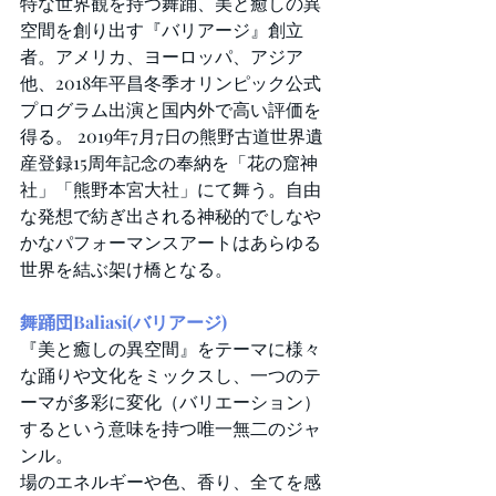
特な世界観を持つ舞踊、美と癒しの異
空間を創り出す『バリアージ』創立
者。アメリカ、ヨーロッパ、アジア
他、2018年平昌冬季オリンピック公式
プログラム出演と国内外で高い評価を
得る。 2019年7月7日の熊野古道世界遺
産登録15周年記念の奉納を「花の窟神
社」「熊野本宮大社」にて舞う。自由
な発想で紡ぎ出される神秘的でしなや
かなパフォーマンスアートはあらゆる
世界を結ぶ架け橋となる。
舞踊団Baliasi(バリアージ) 
『美と癒しの異空間』をテーマに様々
な踊りや文化をミックスし、一つのテ
ーマが多彩に変化（バリエーション）
するという意味を持つ唯一無二のジャ
ンル。
場のエネルギーや色、香り、全てを感