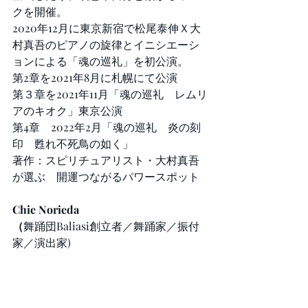
クを開催。
2020年12月に東京新宿で松尾泰伸Ｘ大
村真吾のピアノの旋律とイニシエーシ
ョンによる「魂の巡礼」を初公演。
第2章を2021年8月に札幌にて公演
第３章を2021年11月「魂の巡礼　レムリ
アのキオク」東京公演
第4章　2022年2月「魂の巡礼　炎の刻
印　甦れ不死鳥の如く」
著作：スピリチュアリスト・大村真吾
が選ぶ　開運つながるパワースポット
Chie Norieda
（
舞踊団Baliasi創立者／舞踊家／振付
家／演出家)