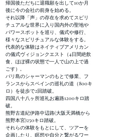
帰国後ただちに退職願を出して10か月
後に今の会社の前身を始める。
それ以降「声」の存在を求めてスピリ
チュアルな世界に入り国内外の聖地や
パワースポットを巡り、儀式や修行、
様々なスピリチュアルな体験をする。
代表的な体験はネイティブアメリカン
の儀式ヴィジョンクエスト（4日間絶飲
食、ほぼ裸の状態で一人で山の上で過
ごす）,
バリ島のシャーマンのもとで修業、フ
ランスからスペインの巡礼の道（800キ
ロ）を徒歩で2回踏破。
四国八十八ヶ所巡礼お遍路1200キロ踏
破。
熊野古道紀伊路中辺路(大阪天満橋から
熊野本宮)250キロ踏破。
それらの体験をもとにして、ツアーを
企画したり、瞑想や自分と繋がるワー