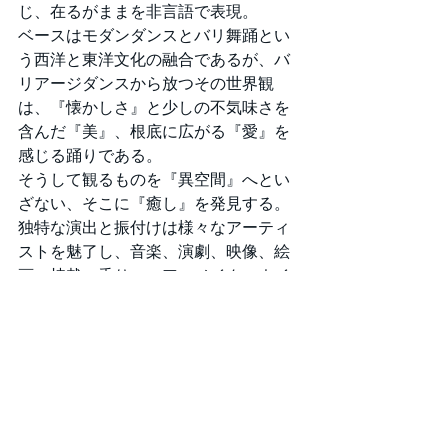
じ、在るがままを非言語で表現。
ベースはモダンダンスとバリ舞踊とい
う西洋と東洋文化の融合であるが、バ
リアージダンスから放つその世界観
は、『懐かしさ』と少しの不気味さを
含んだ『美』、根底に広がる『愛』を
感じる踊りである。
そうして観るものを『異空間』へとい
ざない、そこに『癒し』を発見する。
独特な演出と振付けは様々なアーティ
ストを魅了し、音楽、演劇、映像、絵
画、植栽、香り、ヘアーメイク、ネイ
ル、衣装…と多彩なコラボレーション
を可能にし、ヨーロッパ、アジア、ア
メリカ他、平昌冬季オリンピック公式
オープニングセレモニー招聘等、国内
外でも注目を浴びる。
自由な発想で次々に紡ぎ出される神秘
的でしなやかな動きは、益々の可能性