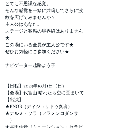
とても不思議な感覚。
そんな感覚を一緒に共鳴してさらに波
紋を広げてみませんか？
主人公はあなた。
ステージと客席の境界線はありません
★
この場にいる全員が主人公です★
ぜひお気軽にご参加ください★
ナビゲーター越路よう子
【日程】2023年10月1日（日）
【会場】代官山 晴れたら空に豆まいて
【出演】
★KNOB（ディジュリドゥ奏者）
★ナルミ・ソラ（フラメンコダンサ
ー）
★冨田佳音（ミュージシャン・セラピ