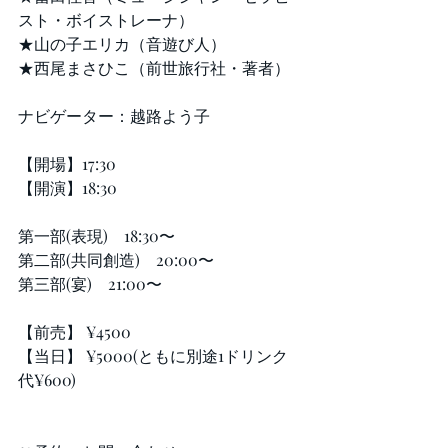
スト・ボイストレーナ）
★山の子エリカ（音遊び人）
★西尾まさひこ（前世旅行社・著者）
ナビゲーター：越路よう子
【開場】17:30
【開演】18:30
第一部(表現)　18:30〜
第二部(共同創造)　20:00〜
第三部(宴)　21:00〜
【前売】 ¥4500
【当日】 ¥5000(ともに別途1ドリンク
代¥600)